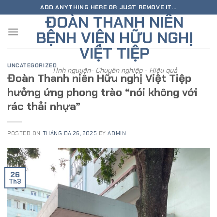
Skip
ADD ANYTHING HERE OR JUST REMOVE IT...
ĐOÀN THANH NIÊN
to
content
BỆNH VIỆN HỮU NGHỊ
VIỆT TIỆP
UNCATEGORIZED
Tình nguyện- Chuyên nghiệp - Hiệu quả
Đoàn Thanh niên Hữu nghị Việt Tiệp
hưởng ứng phong trào “nói không với
rác thải nhựa”
POSTED ON
THÁNG BA 26, 2025
BY
ADMIN
26
Th3