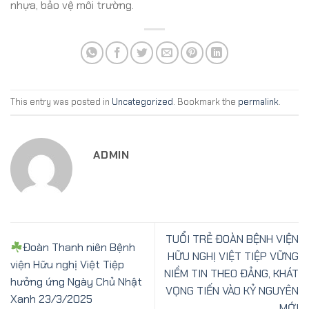
nhựa, bảo vệ môi trường.
This entry was posted in
Uncategorized
. Bookmark the
permalink
.
ADMIN
TUỔI TRẺ ĐOÀN BỆNH VIỆN
Đoàn Thanh niên Bệnh
HỮU NGHỊ VIỆT TIỆP VỮNG
viện Hữu nghị Việt Tiệp
NIỀM TIN THEO ĐẢNG, KHÁT
hưởng ứng Ngày Chủ Nhật
VỌNG TIẾN VÀO KỶ NGUYÊN
Xanh 23/3/2025
MỚI