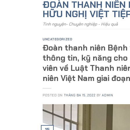
ĐOÀN THANH NIÊN 
Skip
to
HỮU NGHỊ VIỆT TIỆ
content
Tình nguyện- Chuyên nghiệp - Hiệu quả
UNCATEGORIZED
Đoàn thanh niên Bệnh 
thông tin, kỹ năng cho
viên về Luật Thanh niê
niên Việt Nam giai đoạ
POSTED ON
THÁNG BA 15, 2022
BY
ADMIN
15