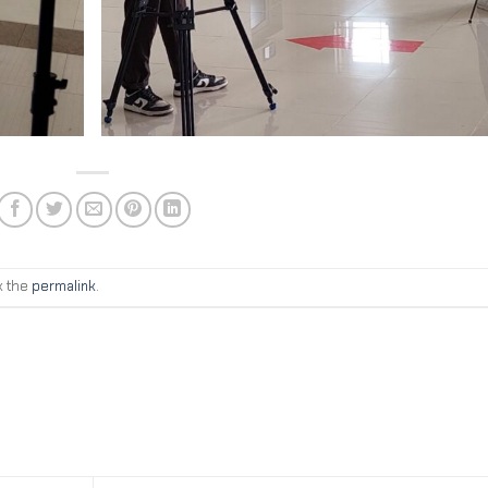
k the
permalink
.