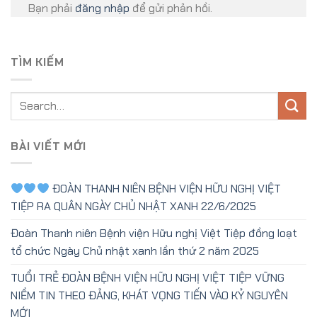
Bạn phải
đăng nhập
để gửi phản hồi.
TÌM KIẾM
BÀI VIẾT MỚI
ĐOÀN THANH NIÊN BỆNH VIỆN HỮU NGHỊ VIỆT
TIỆP RA QUÂN NGÀY CHỦ NHẬT XANH 22/6/2025
Đoàn Thanh niên Bệnh viện Hữu nghị Việt Tiệp đồng loạt
tổ chức Ngày Chủ nhật xanh lần thứ 2 năm 2025
TUỔI TRẺ ĐOÀN BỆNH VIỆN HỮU NGHỊ VIỆT TIỆP VỮNG
NIỀM TIN THEO ĐẢNG, KHÁT VỌNG TIẾN VÀO KỶ NGUYÊN
MỚI