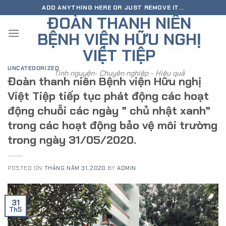
Skip
ADD ANYTHING HERE OR JUST REMOVE IT...
ĐOÀN THANH NIÊN
to
content
BỆNH VIỆN HỮU NGHỊ
VIỆT TIỆP
UNCATEGORIZED
Tình nguyện- Chuyên nghiệp - Hiệu quả
Đoàn thanh niên Bệnh viện Hữu nghị
Việt Tiệp tiếp tục phát động các hoạt
động chuỗi các ngày ” chủ nhật xanh”
trong các hoạt động bảo vệ môi trường
trong ngày 31/05/2020.
POSTED ON
THÁNG NĂM 31, 2020
BY
ADMIN
31
Th5