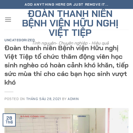
Skip
ADD ANYTHING HERE OR JUST REMOVE IT...
ĐOÀN THANH NIÊN
to
content
BỆNH VIỆN HỮU NGHỊ
VIỆT TIỆP
UNCATEGORIZED
Tình nguyện- Chuyên nghiệp - Hiệu quả
Đoàn thanh niên Bệnh viện Hữu nghị
Việt Tiệp tổ chức thăm động viên học
sinh nghèo có hoàn cảnh khó khăn, tiếp
sức mùa thi cho các bạn học sinh vượt
khó
POSTED ON
THÁNG SÁU 28, 2021
BY
ADMIN
28
Th6