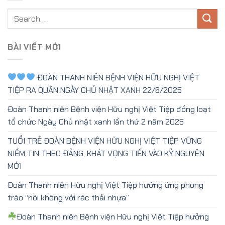
BÀI VIẾT MỚI
ĐOÀN THANH NIÊN BỆNH VIỆN HỮU NGHỊ VIỆT
TIỆP RA QUÂN NGÀY CHỦ NHẬT XANH 22/6/2025
Đoàn Thanh niên Bệnh viện Hữu nghị Việt Tiệp đồng loạt
tổ chức Ngày Chủ nhật xanh lần thứ 2 năm 2025
TUỔI TRẺ ĐOÀN BỆNH VIỆN HỮU NGHỊ VIỆT TIỆP VỮNG
NIỀM TIN THEO ĐẢNG, KHÁT VỌNG TIẾN VÀO KỶ NGUYÊN
MỚI
Đoàn Thanh niên Hữu nghị Việt Tiệp hưởng ứng phong
trào “nói không với rác thải nhựa”
Đoàn Thanh niên Bệnh viện Hữu nghị Việt Tiệp hưởng