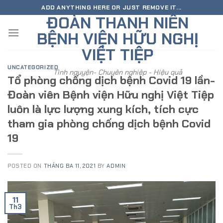
Skip
ADD ANYTHING HERE OR JUST REMOVE IT...
ĐOÀN THANH NIÊN
to
content
BỆNH VIỆN HỮU NGHỊ
VIỆT TIỆP
UNCATEGORIZED
Tình nguyện- Chuyên nghiệp - Hiệu quả
Tổ phòng chống dịch bệnh Covid 19 lần-
Đoàn viên Bệnh viện Hữu nghị Việt Tiệp
luôn là lực lượng xung kích, tích cực
tham gia phòng chống dịch bệnh Covid
19
POSTED ON
THÁNG BA 11, 2021
BY
ADMIN
11
Th3